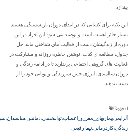
بیندازد.
این نکته برای کسانی که در ابتدای دوران بازنشستگی هستند
بسیار حائز اهمیت است و توصیه می شود این افراد در این
دوره از زندگیشان دست از فعالیت های شناختی مانند حل
جدول، مطالعه ی کتاب، نوشتن خاطره روزانه و مشارکت در
فعالیت های گروهی اجتماعی برندارند تا در ادامه زندگی و
دوران سالمندی، انرژی حس سرزندگی و پویایی خود را از
دست ندهند.
Tagged
آلزایمر
،
بیماریهای_مغز_و_اعصاب
،
توانبخشی
،
دمانس
،
سالمندان
،
سبک
زندگی
،
کاردرمانی
،
نیما رفیعی