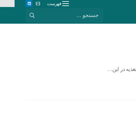
فهرست
غذیه در این…