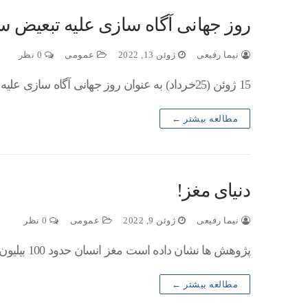
روز جهانی آگاه سازی علیه تبعیض س
نیما رفیعی
ژوئن 13, 2022
عمومی
0 نظر
15 ژوئن (25خرداد) به عنوان روز جهانی آگاه سازی علیه تبعیض سالمندان نامگذاری شده است. آن چه که اهمیت دارد، پرداختن به هویت سالمندی و…
مطالعه بیشتر ←
دنیای مغز!
نیما رفیعی
ژوئن 9, 2022
عمومی
0 نظر
پژوهش ها نشان داده است مغز انسان حدود 100 بیلیون نورون دارد و هر نورون به طور تقریبی با حدود ده هزار نورون دیگر در…
مطالعه بیشتر ←